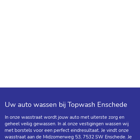
Uw auto wassen bij Topwash Enschede
In onze wasstraat wordt jouw auto met uiterste zorg en
geheel veilig gewassen. In al onze vestigingen wassen wij
met borstels voor een perfect eindresultaat. Je vindt onze
wasstraat aan de Midzomerweg 53, 7532 SW Enschede. Je